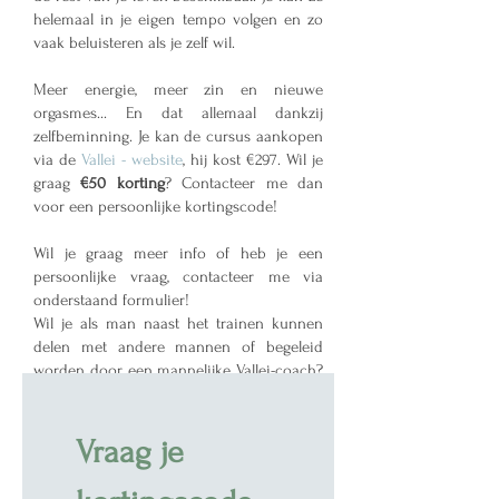
helemaal in je eigen tempo volgen en zo
vaak beluisteren als je zelf wil.
Meer energie, meer zin en nieuwe
orgasmes... En dat allemaal dankzij
zelfbeminning. Je kan de cursus aankopen
via de
Vallei - website
, hij kost €297. Wil je
graag
€50 korting
? Contacteer me dan
voor een persoonlijke kortingscode!
Wil je graag meer info of heb je een
persoonlijke vraag, contacteer me via
onderstaand formulier!
Wil je als man naast het trainen kunnen
delen met andere mannen of begeleid
worden door een mannelijke Vallei-coach?
Kijk dan op de website van Vallei-orgasme
onder
Coaches
.
Vraag je 