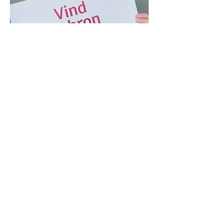
Dankzij mijn Vallei Tribe hield ik
vol. Ik leerde vertrouwen op mijn
kompas en langzaam maar zeker
verscheen er meer licht op mijn
levenspad. Het aanmodderen
veranderde in flow. Mijn grenzen
werden helderder. Mijn seksualiteit
werd zachter en dieper. Ik leerde
opnieuw contact maken met
mezelf, met mijn bekken, met wie
ik diep vanbinnen ben. En met wat
ik te doen heb in deze wereld.